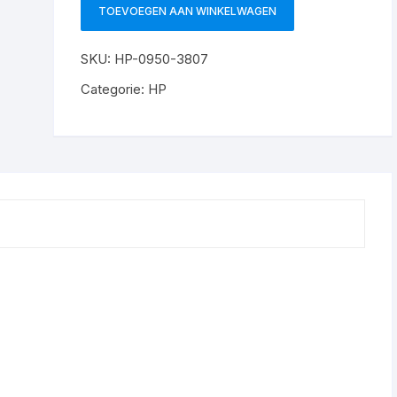
TOEVOEGEN AAN WINKELWAGEN
HP-
0950-
SKU:
HP-0950-3807
3807
/
Categorie:
HP
1003
aantal