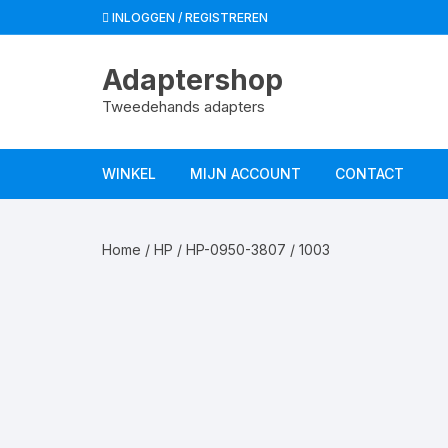
Spring
INLOGGEN / REGISTREREN
naar
de
Adaptershop
inhoud
Tweedehands adapters
WINKEL
MIJN ACCOUNT
CONTACT
Winkelmand
Home
/
HP
/ HP-0950-3807 / 1003
Afrekenen