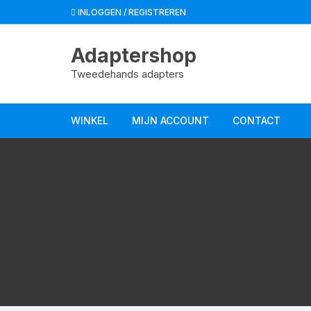
Spring
INLOGGEN / REGISTREREN
naar
de
Adaptershop
inhoud
Tweedehands adapters
WINKEL
MIJN ACCOUNT
CONTACT
Winkelmand
Afrekenen