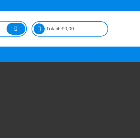
Totaal:
€
0,00