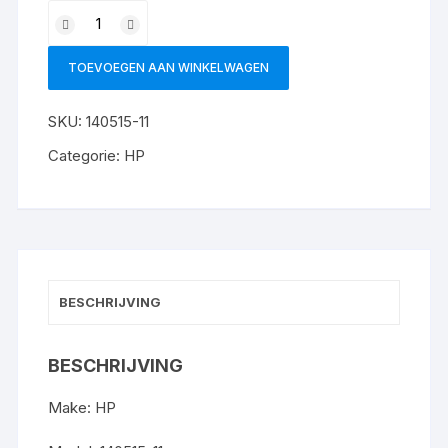
140515-
11
:
TOEVOEGEN AAN WINKELWAGEN
2001
aantal
SKU:
140515-11
Categorie:
HP
BESCHRIJVING
BESCHRIJVING
Make: HP