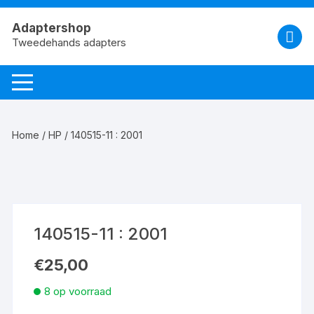
Spring
naar
Adaptershop
de
Tweedehands adapters
inhoud
Home
/
HP
/ 140515-11 : 2001
140515-11 : 2001
€
25,00
8 op voorraad