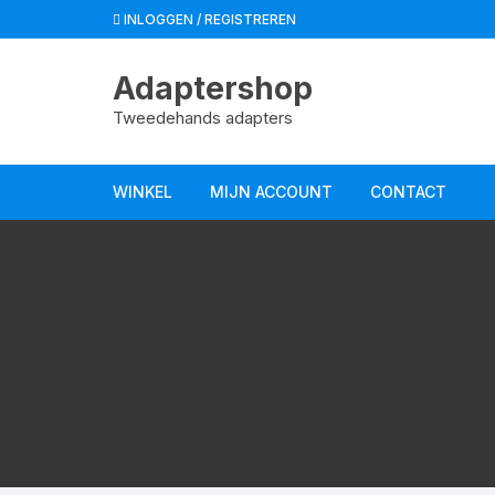
Spring
INLOGGEN / REGISTREREN
naar
de
Adaptershop
inhoud
Tweedehands adapters
WINKEL
MIJN ACCOUNT
CONTACT
Winkelmand
Afrekenen