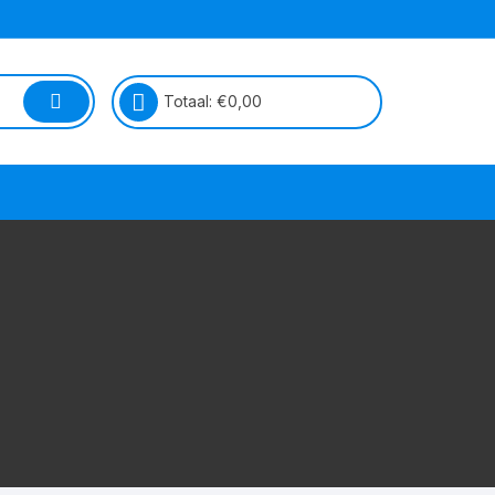
Totaal:
€
0,00