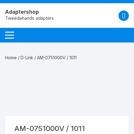
Spring
naar
Adaptershop
de
Tweedehands adapters
inhoud
Home
/
D-Link
/ AM-0751000V / 1011
AM-0751000V / 1011