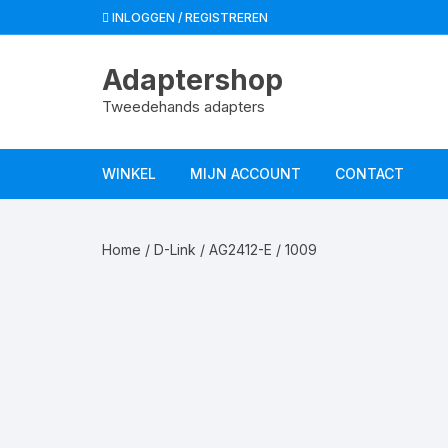
Spring
INLOGGEN / REGISTREREN
naar
de
Adaptershop
inhoud
Tweedehands adapters
WINKEL
MIJN ACCOUNT
CONTACT
Winkelmand
Home
/
D-Link
/ AG2412-E / 1009
Afrekenen